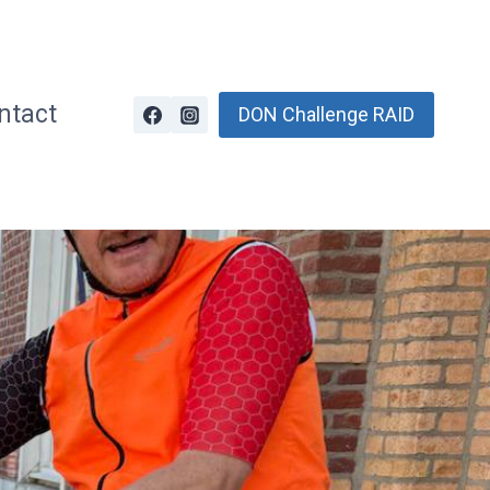
ntact
DON Challenge RAID