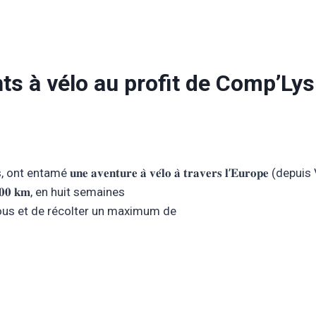
ts à vélo au profit de Comp’Lys
 𝐮𝐧𝐞 𝐚𝐯𝐞𝐧𝐭𝐮𝐫𝐞 𝐚̀ 𝐯𝐞́𝐥𝐨 𝐚̀ 𝐭𝐫𝐚𝐯𝐞𝐫𝐬 𝐥’𝐄𝐮𝐫𝐨𝐩𝐞 (d
𝟎 𝐤𝐦, en huit semaines
tous et de récolter un maximum de