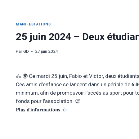
MANIFESTATIONS
25 juin 2024 – Deux étudian
Par
GD
27 juin 2024
🚴 🌍 Ce mardi 25 juin, Fabio et Victor, deux étudiants, ont entamé
Ces amis d’enfance se lancent dans un périple de 𝟔 𝟎𝟎
minimum, afin de promouvoir l’accès au sport pour 
fonds pour l’association. 👏
𝐏𝐥𝐮𝐬 𝐝’𝐢𝐧𝐟𝐨𝐫𝐦𝐚𝐭𝐢𝐨𝐧𝐬
ici