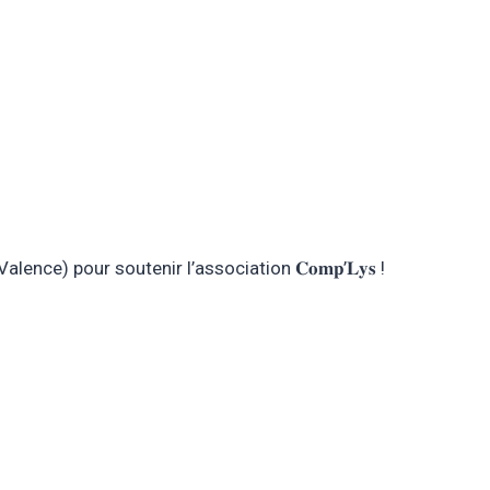
epuis Valence) pour soutenir l’association 𝐂𝐨𝐦𝐩’𝐋𝐲𝐬 !