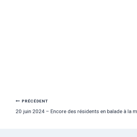
Navigation
PRÉCÉDENT
20 juin 2024 – Encore des résidents en balade à la 
de
l’article