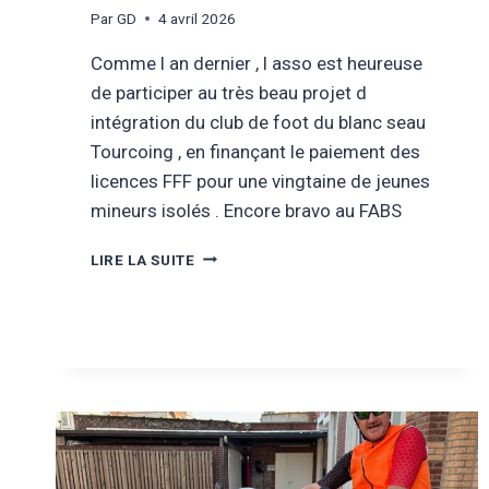
Par
GD
4 avril 2026
Comme l an dernier , l asso est heureuse
de participer au très beau projet d
intégration du club de foot du blanc seau
Tourcoing , en finançant le paiement des
licences FFF pour une vingtaine de jeunes
mineurs isolés . Encore bravo au FABS
AVRIL
LIRE LA SUITE
2026
–
L’INTÉGRATION
PAR
LE
FOOT