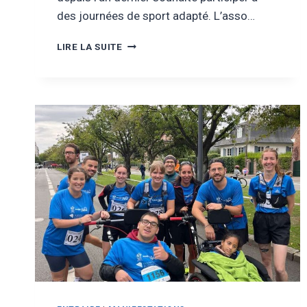
des journées de sport adapté. L’asso…
NOVEMBRE
LIRE LA SUITE
2025
–
DE
LA
PÉTANQUE
ADAPTÉE
POUR
LES
JEUNES
DU
FOYER
LES
LAURIERS