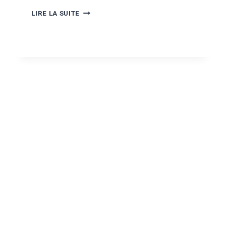
NOVEMBRE
LIRE LA SUITE
2025
–
CAP
ELECTRICIEN
POUR
GRADY
(ADOMA)