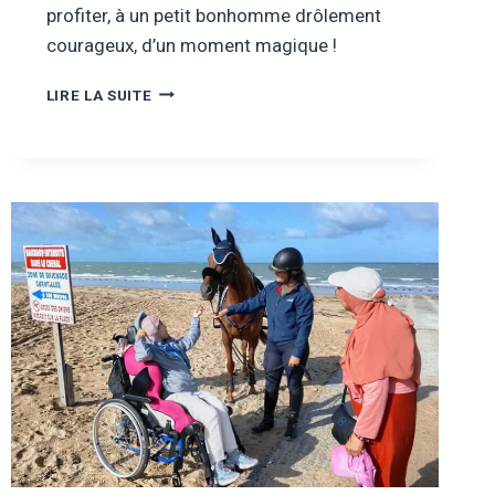
profiter, à un petit bonhomme drôlement
courageux, d’un moment magique !
DÉCEMBRE
LIRE LA SUITE
2025
–
UN
PETIT
HÉROS
DE
L’ASSO
À
DISNEY