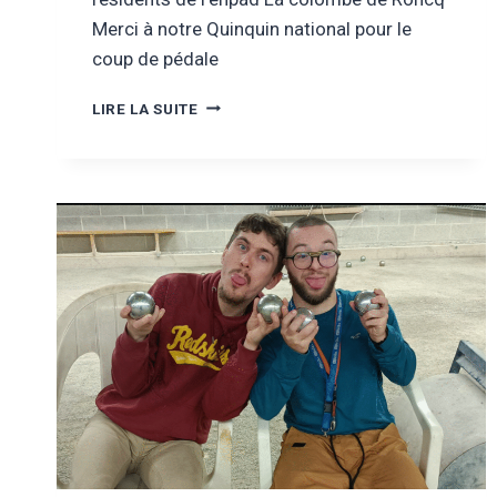
Merci à notre Quinquin national pour le
coup de pédale
MARS
LIRE LA SUITE
2026
–
EHPAD
LA
COLOMBE
EN
BALLADE