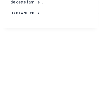
de cette famille,…
SEPTEMBRE
LIRE LA SUITE
2025
–
DES
VACANCES
POUR
UNE
FAMILLE
DE
TOURCOING